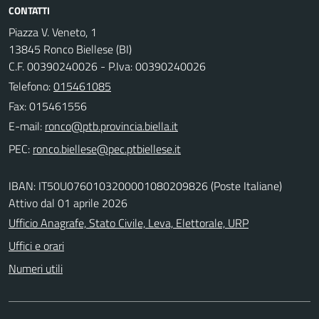
CONTATTI
Piazza V. Veneto, 1
13845 Ronco Biellese (BI)
C.F. 00390240026 - P.Iva: 00390240026
Telefono:
015461085
Fax: 015461556
E-mail:
PEC:
IBAN: IT50U0760103200001080209826 (Poste Italiane)
Attivo dal 01 aprile 2026
Ufficio Anagrafe, Stato Civile, Leva, Elettorale, URP
Uffici e orari
Numeri utili