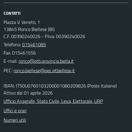
CONTATTI
Piazza V. Veneto, 1
13845 Ronco Biellese (BI)
C.F. 00390240026 - P.Iva: 00390240026
Telefono:
015461085
Fax: 015461556
E-mail:
PEC:
IBAN: IT50U0760103200001080209826 (Poste Italiane)
Attivo dal 01 aprile 2026
Ufficio Anagrafe, Stato Civile, Leva, Elettorale, URP
Uffici e orari
Numeri utili