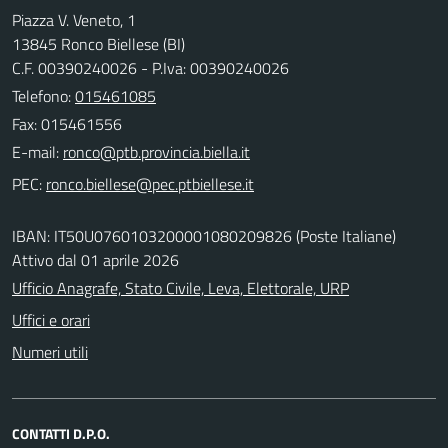
Piazza V. Veneto, 1
13845 Ronco Biellese (BI)
C.F. 00390240026 - P.Iva: 00390240026
Telefono:
015461085
Fax: 015461556
E-mail:
PEC:
IBAN: IT50U0760103200001080209826 (Poste Italiane)
Attivo dal 01 aprile 2026
Ufficio Anagrafe, Stato Civile, Leva, Elettorale, URP
Uffici e orari
Numeri utili
CONTATTI D.P.O.