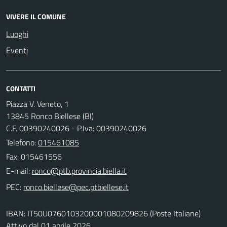
VIVERE IL COMUNE
Luoghi
Eventi
CONTATTI
Piazza V. Veneto, 1
13845 Ronco Biellese (BI)
C.F. 00390240026 - P.Iva: 00390240026
Telefono:
015461085
Fax: 015461556
E-mail:
PEC:
IBAN: IT50U0760103200001080209826 (Poste Italiane)
Attivo dal 01 aprile 2026