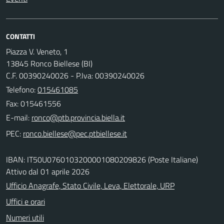
CONTATTI
Piazza V. Veneto, 1
13845 Ronco Biellese (BI)
C.F. 00390240026 - P.Iva: 00390240026
Telefono:
015461085
Fax: 015461556
E-mail:
PEC:
IBAN: IT50U0760103200001080209826 (Poste Italiane)
Attivo dal 01 aprile 2026
Ufficio Anagrafe, Stato Civile, Leva, Elettorale, URP
Uffici e orari
Numeri utili