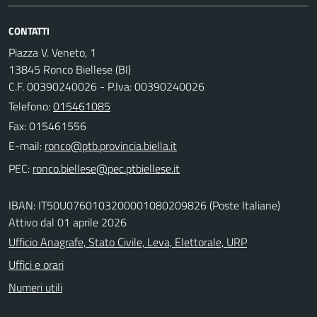
CONTATTI
Piazza V. Veneto, 1
13845 Ronco Biellese (BI)
C.F. 00390240026 - P.Iva: 00390240026
Telefono:
015461085
Fax: 015461556
E-mail:
PEC:
IBAN: IT50U0760103200001080209826 (Poste Italiane)
Attivo dal 01 aprile 2026
Ufficio Anagrafe, Stato Civile, Leva, Elettorale, URP
Uffici e orari
Numeri utili