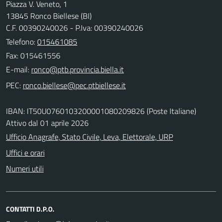
Piazza V. Veneto, 1
13845 Ronco Biellese (BI)
C.F. 00390240026 - P.Iva: 00390240026
Telefono:
015461085
Fax: 015461556
E-mail:
PEC:
IBAN: IT50U0760103200001080209826 (Poste Italiane)
Attivo dal 01 aprile 2026
Ufficio Anagrafe, Stato Civile, Leva, Elettorale, URP
Uffici e orari
Numeri utili
CONTATTI D.P.O.