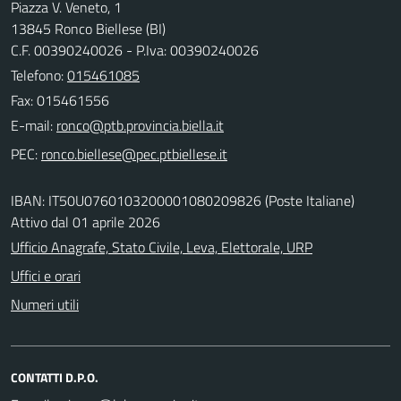
Piazza V. Veneto, 1
13845 Ronco Biellese (BI)
C.F. 00390240026 - P.Iva: 00390240026
Telefono:
015461085
Fax: 015461556
E-mail:
PEC:
IBAN: IT50U0760103200001080209826 (Poste Italiane)
Attivo dal 01 aprile 2026
Ufficio Anagrafe, Stato Civile, Leva, Elettorale, URP
Uffici e orari
Numeri utili
CONTATTI D.P.O.