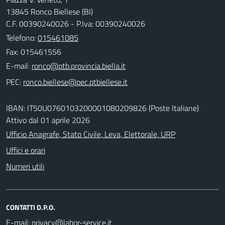
13845 Ronco Biellese (BI)
C.F. 00390240026 - P.Iva: 00390240026
Telefono:
015461085
Fax: 015461556
E-mail:
PEC:
IBAN: IT50U0760103200001080209826 (Poste Italiane)
Attivo dal 01 aprile 2026
Ufficio Anagrafe, Stato Civile, Leva, Elettorale, URP
Uffici e orari
Numeri utili
CONTATTI D.P.O.
E-mail: