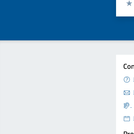
Valut
Valu
Con
Pro