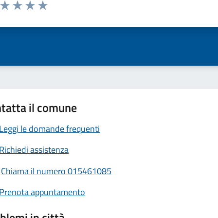
a da 1 a 5 stelle la pagina
ta 1 stelle su 5
Valuta 2 stelle su 5
Valuta 3 stelle su 5
Valuta 4 stelle su 5
Valuta 5 stelle su 5
tatta il comune
Leggi le domande frequenti
Richiedi assistenza
Chiama il numero 015461085
Prenota appuntamento
blemi in città