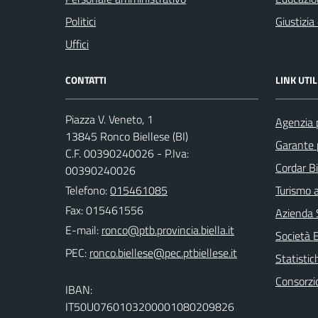
Politici
Giustizia
Uffici
CONTATTI
LINK UTIL
Piazza V. Veneto, 1
Agenzia p
13845 Ronco Biellese (BI)
Garante 
C.F. 00390240026 - P.Iva:
Cordar Bi
00390240026
Telefono:
015461085
Turismo a
Fax: 015461556
Azienda S
E-mail:
Società 
PEC:
Statistic
Consorzi
IBAN:
IT50U0760103200001080209826