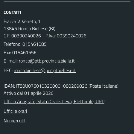
CONTATTI
Piazza V. Veneto, 1
13845 Ronco Biellese (BI)
C.F. 00390240026 - P.Iva: 00390240026
Telefono:
015461085
Fax: 015461556
E-mail:
PEC:
IBAN: IT50U0760103200001080209826 (Poste Italiane)
Attivo dal 01 aprile 2026
Ufficio Anagrafe, Stato Civile, Leva, Elettorale, URP
Uffici e orari
Numeri utili