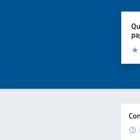
Qu
pa
Valut
Valu
Con