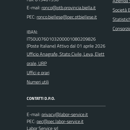
Azienda S
E-mail:
Società 
PEC:
Statistic
Consorzi
IBAN:
IT50U0760103200001080209826
(Poste Italiane) Attivo dal 01 aprile 2026
Ufficio Anagrafe, Stato Civile, Leva, Elett
orale, URP
Uffici e orari
Numeri utili
CONTATTI D.P.O.
E-mail:
PEC:
Labor Service srl