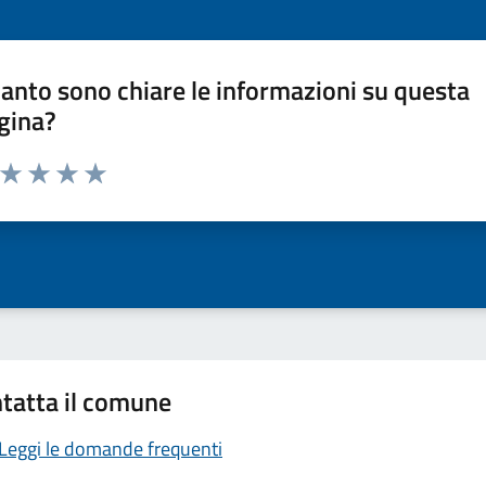
anto sono chiare le informazioni su questa
gina?
a da 1 a 5 stelle la pagina
ta 1 stelle su 5
Valuta 2 stelle su 5
Valuta 3 stelle su 5
Valuta 4 stelle su 5
Valuta 5 stelle su 5
tatta il comune
Leggi le domande frequenti