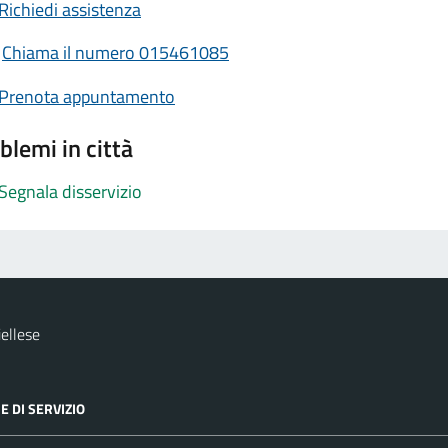
Richiedi assistenza
Chiama il numero 015461085
Prenota appuntamento
blemi in città
Segnala disservizio
ellese
E DI SERVIZIO