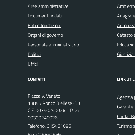
Aree amministrative
Ambient
Documenti e dati
Anagrafe 
Enti e fondazioni
Autorizza
Organi di governo
Catasto e
Personale amministrativo
Educazio
Politici
Giustizia
Uffici
CONTATTI
LINK UTIL
Piazza V. Veneto, 1
Agenzia p
13845 Ronco Biellese (BI)
Garante 
C.F. 00390240026 - P.Iva:
Cordar Bi
00390240026
Telefono:
015461085
Turismo a
Fax: 015461556