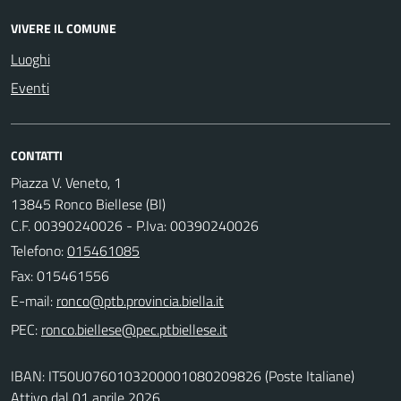
VIVERE IL COMUNE
Luoghi
Eventi
CONTATTI
Piazza V. Veneto, 1
13845 Ronco Biellese (BI)
C.F. 00390240026 - P.Iva: 00390240026
Telefono:
015461085
Fax: 015461556
E-mail:
PEC:
IBAN: IT50U0760103200001080209826 (Poste Italiane)
Attivo dal 01 aprile 2026