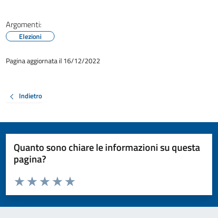
Argomenti:
Elezioni
Pagina aggiornata il 16/12/2022
Indietro
Quanto sono chiare le informazioni su questa
pagina?
Valuta da 1 a 5 stelle la pagina
Valuta 1 stelle su 5
Valuta 2 stelle su 5
Valuta 3 stelle su 5
Valuta 4 stelle su 5
Valuta 5 stelle su 5