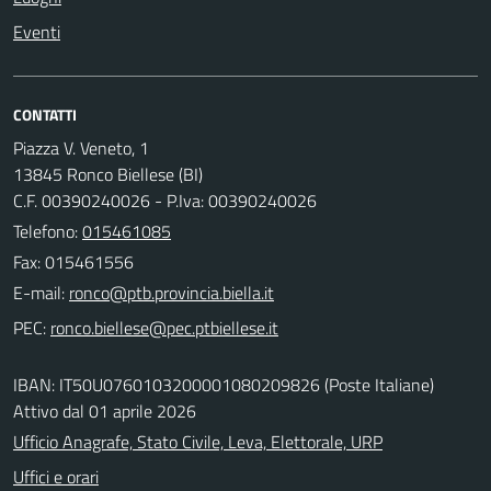
Eventi
CONTATTI
Piazza V. Veneto, 1
13845 Ronco Biellese (BI)
C.F. 00390240026 - P.Iva: 00390240026
Telefono:
015461085
Fax: 015461556
E-mail:
PEC:
IBAN: IT50U0760103200001080209826 (Poste Italiane)
Attivo dal 01 aprile 2026
Ufficio Anagrafe, Stato Civile, Leva, Elettorale, URP
Uffici e orari