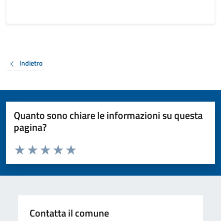
Indietro
Quanto sono chiare le informazioni su questa
pagina?
Valuta da 1 a 5 stelle la pagina
Valuta 1 stelle su 5
Valuta 2 stelle su 5
Valuta 3 stelle su 5
Valuta 4 stelle su 5
Valuta 5 stelle su 5
Contatta il comune